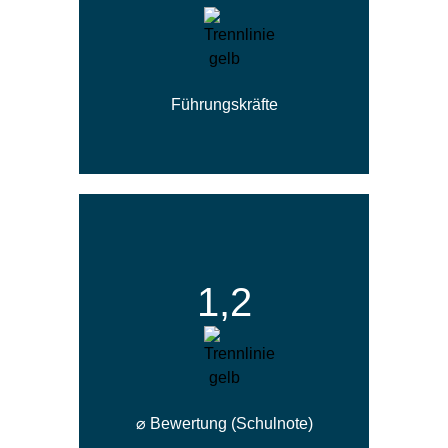
Führungskräfte
1,2
⌀ Bewertung (Schul­note)